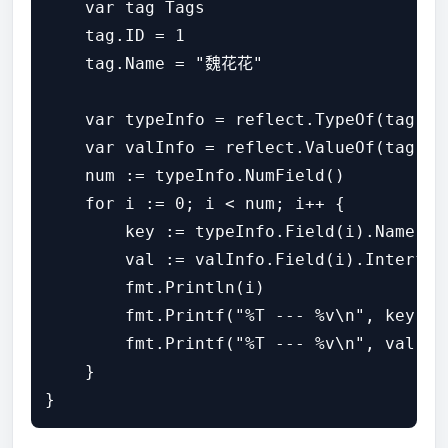
    var tag Tags

    tag.ID = 1

    tag.Name = "魏花花"

    var typeInfo = reflect.TypeOf(tag)

    var valInfo = reflect.ValueOf(tag)

    num := typeInfo.NumField()

    for i := 0; i < num; i++ {

        key := typeInfo.Field(i).Name

        val := valInfo.Field(i).Interface
        fmt.Println(i)

        fmt.Printf("%T --- %v\n", key, ke
        fmt.Printf("%T --- %v\n", val, va
    }
