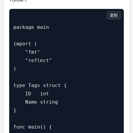
复制
package main

import (

    "fmt"

    "reflect"

)

type Tags struct {

    ID   int

    Name string

}

func main() {
