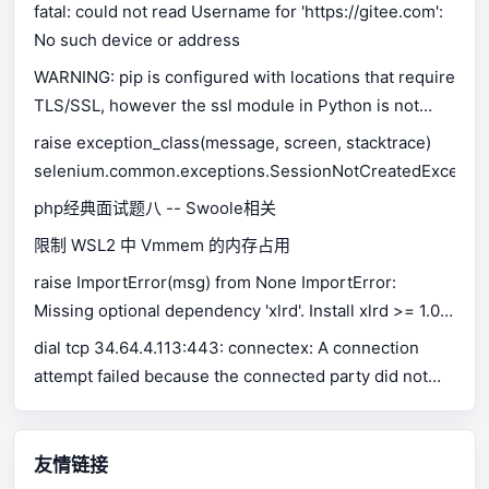
fatal: could not read Username for 'https://gitee.com':
No such device or address
WARNING: pip is configured with locations that require
TLS/SSL, however the ssl module in Python is not
available.
raise exception_class(message, screen, stacktrace)
selenium.common.exceptions.SessionNotCreatedExceptio
php经典面试题八 -- Swoole相关
限制 WSL2 中 Vmmem 的内存占用
raise ImportError(msg) from None ImportError:
Missing optional dependency 'xlrd'. Install xlrd >= 1.0.0
for Excel support Use pip or conda to install xlrd.
dial tcp 34.64.4.113:443: connectex: A connection
attempt failed because the connected party did not
properly respond after a period of time, or established
connection failed because connected host has failed
to respond.
友情链接