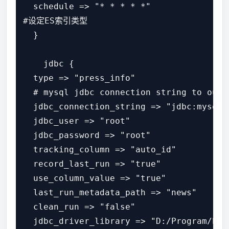
  schedule => "* * * * *"

#设定ES索引类型

  }

    jdbc {

  type => "press_info"

  # mysql jdbc connection string to o
  jdbc_connection_string => "jdbc:mysql:
  jdbc_user => "root"

  jdbc_password => "root"

  tracking_column => "auto_id"

  record_last_run => "true"

  use_column_value => "true"

  last_run_metadata_path => "news"

  clean_run => "false"

  jdbc_driver_library => "D:/Program/ES/