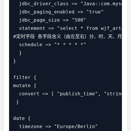
  jdbc_driver_class => "Java::com.mysql.j
  jdbc_paging_enabled => "true"

  jdbc_page_size => "500"

  statement => "select * from wjf_article
#定时字段 各字段含义（由左至右）分、时、天、月、年
  schedule => "* * * * *"

  }

}

filter {

mutate {

  convert => [ "publish_time", "string" ]
 }

date {

  timezone => "Europe/Berlin"
