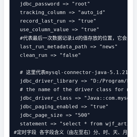
  jdbc_password => "root"

  tracking_column => "auto_id"

  record_last_run => "true"

  use_column_value => "true"

  #代表最后一次数据记录id的值存放的位置，它会自动在
  last_run_metadata_path => "news"

  clean_run => "false"

  # 这里代表mysql-connector-java-5.1.21.j
  jdbc_driver_library => "D:/Program/ES/
  # the name of the driver class for mysq
  jdbc_driver_class => "Java::com.mysql.j
  jdbc_paging_enabled => "true"

  jdbc_page_size => "500"

  statement => "select * from wjf_article
#定时字段 各字段含义（由左至右）分、时、天、月、年