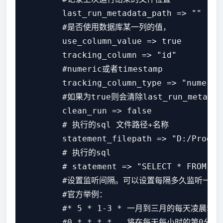
        last_run_metadata_path => ""

        #是否使用数据库某一列的值，

        use_column_value => true

        tracking_column => "id"

        #numeric或者timestamp

        tracking_column_type => "numeric"
        #如果为true则会清除last_run_meta
        clean_run => false

        # 执行的sql 文件路径+名称

        statement_filepath => "D:/Progra
        # 执行的sql 

        # statement => "SELECT * FROM raw
        #设置监听间隔。可以设置每隔多久监听一次什
        #官方举例：

        #* 5 * 1-3 * 一月到三月的每天凌晨5
        #0 * * * *   将在每天每小时的第0分钟