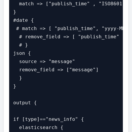
  match => ["publish_time" , "ISO8601", 
}

#date {

 # match => [ "publish_time", "yyyy-MM-dd
  # remove_field => [ "publish_time" ]

  # }

json {

  source => "message"

  remove_field => ["message"]

  }

}

output {

if [type]=="news_info" {

  elasticsearch {
