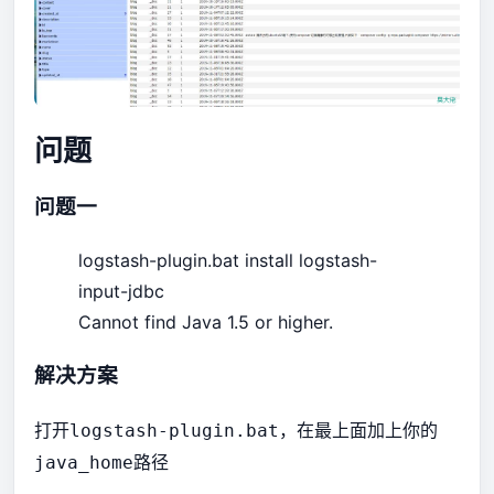
问题
问题一
logstash-plugin.bat install logstash-
input-jdbc
Cannot find Java 1.5 or higher.
解决方案
打开
，在最上面加上你的
logstash-plugin.bat
路径
java_home