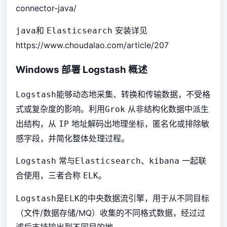
connector-java/
和
安装详见
java
Elasticsearch
https://www.choudalao.com/article/207
Windows 部署 Logstash 概述
能够动态地采集、转换和传输数据，不受格
Logstash
式或复杂度的影响。利用
从非结构化数据中派生
Grok
出结构，从
地址解码出地理坐标，匿名化或排除敏
IP
感字段，并简化整体处理过程。
常与
、
一起联
Logstash
Elasticsearch
kibana
合使用，三者合称
。
ELK
是
的中央数据流引擎，用于从不同目标
Logstash
ELK
（文件/数据存储/MQ）收集的不同格式数据，经过过