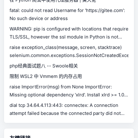
fatal: could not read Username for 'https://gitee.com':
No such device or address
WARNING: pip is configured with locations that require
TLS/SSL, however the ssl module in Python is not
available.
raise exception_class(message, screen, stacktrace)
selenium.common.exceptions.SessionNotCreatedExceptio
php经典面试题八 -- Swoole相关
限制 WSL2 中 Vmmem 的内存占用
raise ImportError(msg) from None ImportError:
Missing optional dependency 'xlrd'. Install xlrd >= 1.0.0
for Excel support Use pip or conda to install xlrd.
dial tcp 34.64.4.113:443: connectex: A connection
attempt failed because the connected party did not
properly respond after a period of time, or established
connection failed because connected host has failed
to respond.