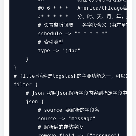
        #0 6 * * *   America/Chicago每
        #* * * * *   分、时、天、月、年，
        # 设置监听间隔   各字段含义（由左至
        schedule => "* * * * *"

        # 索引类型

        type => "jdbc"

    }

}

# filter插件是logstash的主要功能之一，可以对l
filter {

    # json 按照json解析字段内容到指定字段中

    json {

        # source 要解析的字段名

        source => "message"

        # 解析后的存储字段

        remove_field => ["message"]
