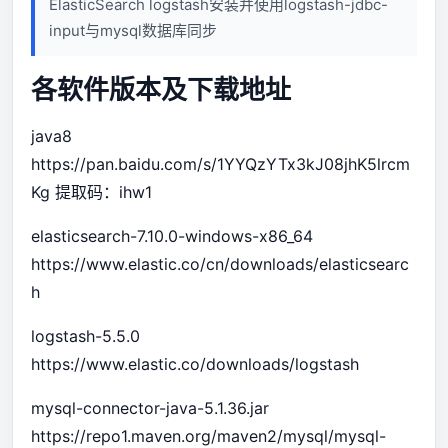
ElasticSearch logstash安装并使用logstash-jdbc-
input与mysql数据库同步
各软件版本及下载地址
java8
https://pan.baidu.com/s/1YYQzYTx3kJ08jhK5lrcm
Kg
提取码：ihw1
elasticsearch-7.10.0-windows-x86_64
https://www.elastic.co/cn/downloads/elasticsearc
h
logstash-5.5.0
https://www.elastic.co/downloads/logstash
mysql-connector-java-5.1.36.jar
https://repo1.maven.org/maven2/mysql/mysql-