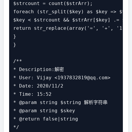
$strcount = count($strArr);

foreach (str_split($key) as $key => $valu
$key < $strcount && $strArr[$key] .= $val
return str_replace(array('=', '+', '1'),
}

}

/**

* Description:解密

* User: Vijay <1937832819@qq.com>

* Date: 2020/11/2

* Time: 15:52

* @param string $string 解析字符串

* @param string $skey

* @return false|string

*/
