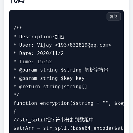
复制
/**

* Description:加密

* User: Vijay <1937832819@qq.com>

* Date: 2020/11/2

* Time: 15:52

* @param string $string 解析字符串

* @param string $key key

* @return string|string[]

*/

function encryption($string = "", $key = 
{

//str_split把字符串分割到数组中

$strArr = str_split(base64_encode($string