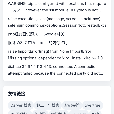
WARNING: pip is configured with locations that require
TLS/SSL, however the ssl module in Python is not
available.
raise exception_class(message, screen, stacktrace)
selenium.common.exceptions.SessionNotCreatedExceptio
php经典面试题八 -- Swoole相关
限制 WSL2 中 Vmmem 的内存占用
raise ImportError(msg) from None ImportError:
Missing optional dependency 'xlrd'. Install xlrd >= 1.0.0
for Excel support Use pip or conda to install xlrd.
dial tcp 34.64.4.113:443: connectex: A connection
attempt failed because the connected party did not
properly respond after a period of time, or established
connection failed because connected host has failed
to respond.
友情链接
Carver 博客
犯二青年博客
编码会馆
overtrue