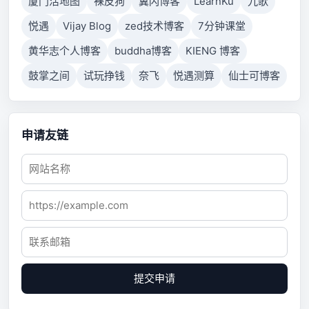
厦门活地图
裸皮狗
翼闪博客
LearnKu
九歌
悦遇
Vijay Blog
zed技术博客
7分钟课堂
黄华志个人博客
buddha博客
KIENG 博客
鼓掌之间
试玩挣钱
奈飞
悦遇测算
仙士可博客
申请友链
提交申请