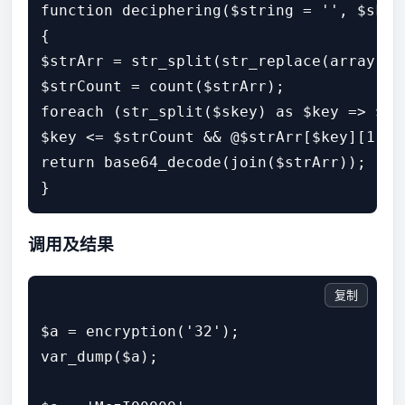
function deciphering($string = '', $skey 
{

$strArr = str_split(str_replace(array('O
$strCount = count($strArr);

foreach (str_split($skey) as $key => $val
$key <= $strCount && @$strArr[$key][1] =
return base64_decode(join($strArr));

调用及结果
复制
$a = encryption('32');

var_dump($a);
