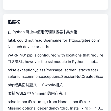
热度榜
在 Python 爬虫中使用代理服务器 | 臭大佬
fatal: could not read Username for 'https://gitee.com':
No such device or address
WARNING: pip is configured with locations that require
TLS/SSL, however the ssl module in Python is not
available.
raise exception_class(message, screen, stacktrace)
selenium.common.exceptions.SessionNotCreatedExceptio
php经典面试题八 -- Swoole相关
限制 WSL2 中 Vmmem 的内存占用
raise ImportError(msg) from None ImportError:
Missing optional dependency 'xlrd'. Install xlrd >= 1.0.0