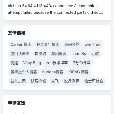
for Excel support Use pip or conda to install xlrd.
dial tcp 34.64.4.113:443: connectex: A connection
attempt failed because the connected party did not
properly respond after a period of time, or established
connection failed because connected host has failed
to respond.
友情链接
Carver 博客
犯二青年博客
编码会馆
overtrue
厦门活地图
裸皮狗
翼闪博客
LearnKu
九歌
悦遇
Vijay Blog
zed技术博客
7分钟课堂
黄华志个人博客
buddha博客
KIENG 博客
鼓掌之间
试玩挣钱
奈飞
悦遇测算
仙士可博客
申请友链