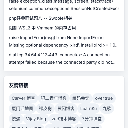
raise exception_class(message, screen, stacktrace)
selenium.common.exceptions.SessionNotCreatedExceptio
php经典面试题八 -- Swoole相关
限制 WSL2 中 Vmmem 的内存占用
raise ImportError(msg) from None ImportError:
Missing optional dependency 'xlrd'. Install xlrd >= 1.0.0
for Excel support Use pip or conda to install xlrd.
dial tcp 34.64.4.113:443: connectex: A connection
attempt failed because the connected party did not
properly respond after a period of time, or established
connection failed because connected host has failed
to respond.
友情链接
Carver 博客
犯二青年博客
编码会馆
overtrue
厦门活地图
裸皮狗
翼闪博客
LearnKu
九歌
悦遇
Vijay Blog
zed技术博客
7分钟课堂