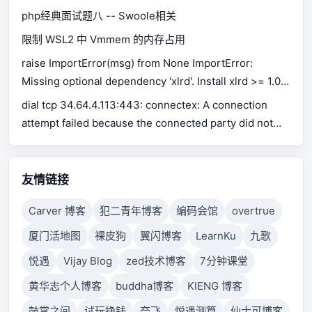
php经典面试题八 -- Swoole相关
限制 WSL2 中 Vmmem 的内存占用
raise ImportError(msg) from None ImportError:
Missing optional dependency 'xlrd'. Install xlrd >= 1.0.0
for Excel support Use pip or conda to install xlrd.
dial tcp 34.64.4.113:443: connectex: A connection
attempt failed because the connected party did not
properly respond after a period of time, or established
connection failed because connected host has failed
to respond.
友情链接
Carver 博客
犯二青年博客
编码会馆
overtrue
厦门活地图
裸皮狗
翼闪博客
LearnKu
九歌
悦遇
Vijay Blog
zed技术博客
7分钟课堂
黄华志个人博客
buddha博客
KIENG 博客
鼓掌之间
试玩挣钱
奈飞
悦遇测算
仙士可博客