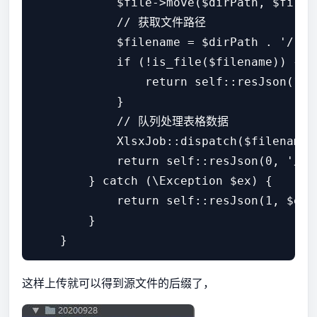
            $file->move($dirPath, $fileNa
            // 获取文件路径

            $filename = $dirPath . '/' . 
            if (!is_file($filename)) {

                return self::resJson(1
            }

            // 队列处理表格数据

            XlsxJob::dispatch($filename);
            return self::resJson(0,
        } catch (\Exception $ex) {

            return self::resJson(1, $ex->
        }

这样上传就可以得到源文件的后缀了，