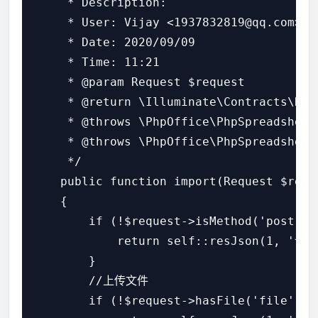
     * Description:

     * User: Vijay <1937832819@qq.com>

     * Date: 2020/09/09

     * Time: 11:21

     * @param Request $request

     * @return \Illuminate\Contracts\Rou
     * @throws \PhpOffice\PhpSpreadsheet\
     * @throws \PhpOffice\PhpSpreadsheet\
     */

    public function import(Request $reque
    {

        if (!$request->isMethod('post')) 
            return self::resJson(1, '请
        }

        //上传文件

        if (!$request->hasFile('file')) {