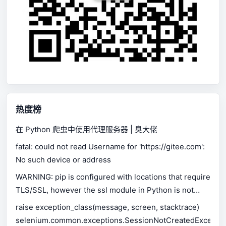
热度榜
在 Python 爬虫中使用代理服务器 | 臭大佬
fatal: could not read Username for 'https://gitee.com':
No such device or address
WARNING: pip is configured with locations that require
TLS/SSL, however the ssl module in Python is not
available.
raise exception_class(message, screen, stacktrace)
selenium.common.exceptions.SessionNotCreatedExceptio