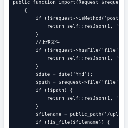
public function import(Request $request)

    {

        if (!$request->isMethod('post')) 
            return self::resJson(1, '请
        }

        //上传文件

        if (!$request->hasFile('file')) {
            return self::resJson(1, '请
        }

        $date = date('Ymd');

        $path = $request->file('file')->
        if (!$path) {

            return self::resJson(1, '上传
        }

        $filename = public_path('/upload
        if (!is_file($filename)) {
