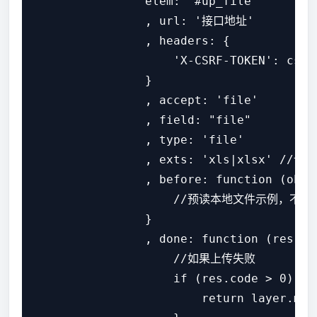
                elem: '#up_file'

                , url: '接口地址'

                , headers: {

                    'X-CSRF-TOKEN': 
                }

                , accept: 'file'

                , field: "file"

                , type: 'file'

                , exts: 'xls|xlsx
                , before: function (obj) 
                    //预读本地文件示例，不支持
                }

                , done: function (res) {

                    //如果上传失败

                    if (res.code > 0) {

                        return layer.ms