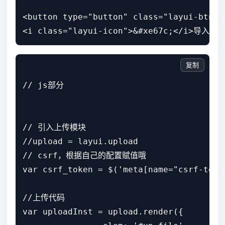
<button type="button" class="layui-btn" i
复制
// js部分

// 引入上传模块

//upload = layui.upload

// csrf，根据自己的配置赋值哦

var csrf_token = $('meta[name="csrf-toke
//上传代码

var uploadInst = upload.render({
