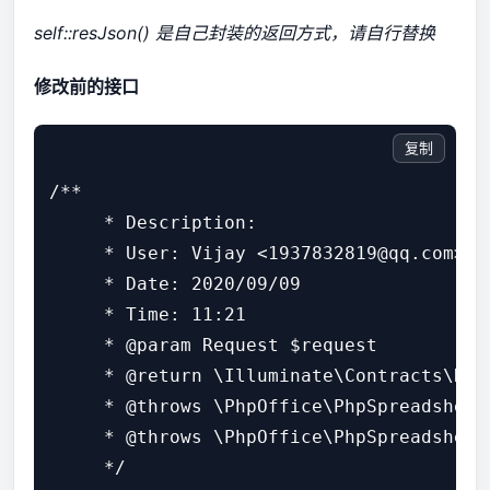
self::resJson() 是自己封装的返回方式，请自行替换
修改前的接口
复制
/**

     * Description:

     * User: Vijay <1937832819@qq.com>

     * Date: 2020/09/09

     * Time: 11:21

     * @param Request $request

     * @return \Illuminate\Contracts\Rou
     * @throws \PhpOffice\PhpSpreadsheet\
     * @throws \PhpOffice\PhpSpreadsheet\
     */
