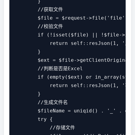
        }

        //获取文件

        $file = $request->file('file');

        //校验文件

        if (!isset($file) || !$file->isVa
            return self::resJson(1, '上传
        }

        $ext = $file->getClientOrigina
        //判断是否是Excel

        if (empty($ext) or in_array(strt
            return self::resJson(1, '
        }

        //生成文件名

        $fileName = uniqid() . '_' . dec
        try {

            //存储文件
