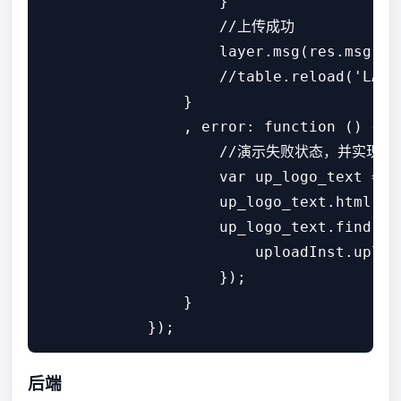
                    }

                    //上传成功

                    layer.msg(res.msg, {i
                    //table.reload('LAY
                }

                , error: function () {

                    //演示失败状态，并实现重传
                    var up_logo_text = $
                    up_logo_text.html('
                    up_logo_text.find('.
                        uploadInst.upload
                    });

                }

后端