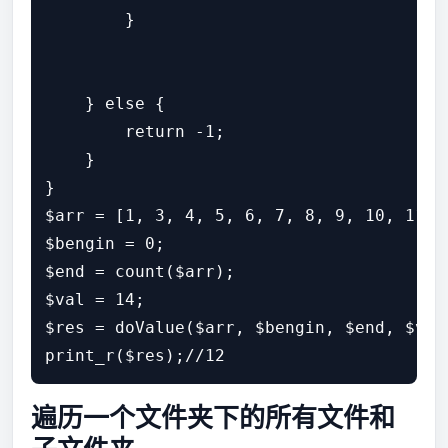
        }

    } else {

        return -1;

    }

}

$arr = [1, 3, 4, 5, 6, 7, 8, 9, 10, 11, 
$bengin = 0;

$end = count($arr);

$val = 14;

$res = doValue($arr, $bengin, $end, $val)
遍历一个文件夹下的所有文件和