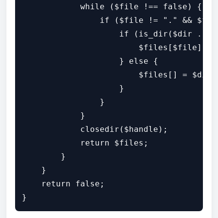
            while ($file !== false) {

                if ($file != "." && $file
                    if (is_dir($dir . "/"
                        $files[$file] = 
                    } else {

                        $files[] = $dir .
                    }

                }

            }

            closedir($handle);

            return $files;

        }

    }

    return false;
