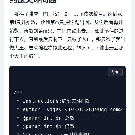
一群猴子排成一圈，按1，2，…，n依次编号。然后从
第1只开始数，数到第m只,把它踢出圈，从它后面再开
始数，再数到第m只，在把它踢出去…，如此不停的进
行下去，直到最后只剩下一只猴子为止，那只猴子就叫
做大王。要求编程模拟此过程，输入m、n,输出最后那
个大王的编号。
复制
/**

 * Instructions:约瑟夫环问题

 * Author: vijay <1937832819@qq.com>

 * @param int $n 总数

 * @param int $m 倍数

 * @return int 大王叫我来巡山
