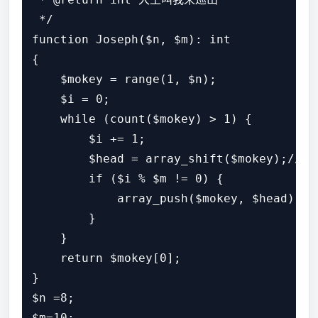
 */

function Joseph($n, $m): int

{

    $mokey = range(1, $n);

    $i = 0;

    while (count($mokey) > 1) {

        $i += 1;

        $head = array_shift($mokey);
        if ($i % $m != 0) {

            array_push($mokey, $head);

        }

    }

    return $mokey[0];

}

$n =8;

$m=10;
