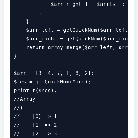
            $arr_right[] = $arr[$i];

        }

    }

    $arr_left = getQuickNum($arr_left);

    $arr_right = getQuickNum($arr_right);
    return array_merge($arr_left, array($
}

$arr = [3, 4, 7, 1, 8, 2];

$res = getQuickNum($arr);

print_r($res);

//Array

//(

//    [0] => 1

//    [1] => 2

//    [2] => 3
