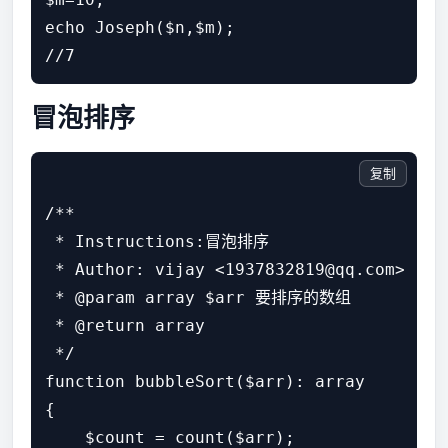
echo Joseph($n,$m);

冒泡排序
复制
/**

 * Instructions:冒泡排序

 * Author: vijay <1937832819@qq.com>

 * @param array $arr 要排序的数组

 * @return array

 */

function bubbleSort($arr): array

{

    $count = count($arr);
