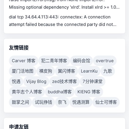
Missing optional dependency 'xlrd'. Install xlrd >= 1.0.0
for Excel support Use pip or conda to install xlrd.
dial tcp 34.64.4.113:443: connectex: A connection
attempt failed because the connected party did not
properly respond after a period of time, or established
connection failed because connected host has failed
to respond.
友情链接
Carver 博客
犯二青年博客
编码会馆
overtrue
厦门活地图
裸皮狗
翼闪博客
LearnKu
九歌
悦遇
Vijay Blog
zed技术博客
7分钟课堂
黄华志个人博客
buddha博客
KIENG 博客
鼓掌之间
试玩挣钱
奈飞
悦遇测算
仙士可博客
申请友链