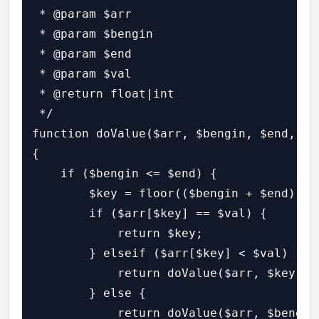
 * @param $arr

 * @param $bengin

 * @param $end

 * @param $val

 * @return float|int

 */

function doValue($arr, $bengin, $end, $va
{

    if ($bengin <= $end) {

        $key = floor(($bengin + $end) / 2
        if ($arr[$key] == $val) {

            return $key;

        } elseif ($arr[$key] < $val) {//4
            return doValue($arr, $key + 
        } else {

            return doValue($arr, $bengin