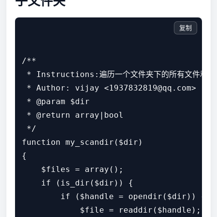
子文件夹
复制
/**

 * Instructions:遍历一个文件夹下的所有文件和子
 * Author: vijay <1937832819@qq.com>

 * @param $dir

 * @return array|bool

 */

function my_scandir($dir)

{

    $files = array();

    if (is_dir($dir)) {

        if ($handle = opendir($dir)) {

            $file = readdir($handle);
