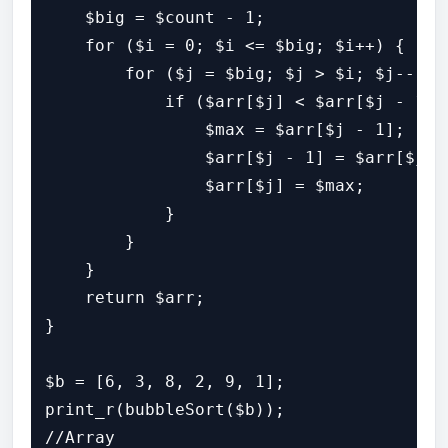
    $big = $count - 1;

    for ($i = 0; $i <= $big; $i++) {

        for ($j = $big; $j > $i; $j--) {

            if ($arr[$j] < $arr[$j - 1]) 
                $max = $arr[$j - 1];

                $arr[$j - 1] = $arr[$j];

                $arr[$j] = $max;

            }

        }

    }

    return $arr;

}

$b = [6, 3, 8, 2, 9, 1];

print_r(bubbleSort($b));

//Array
