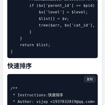
        if ($v['parent_id'] == $pid) {

            $v['level'] = $level;

            $list[] = $v;

            tree($arr, $v['cat_id'], $lev
        }

    }

    return $list;

快速排序
复制
/**

 * Instructions:快速排序

 * Author: vijay <1937832819@qq.com>
