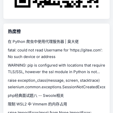
热度榜
在 Python 爬虫中使用代理服务器 | 臭大佬
fatal: could not read Username for 'https://gitee.com':
No such device or address
WARNING: pip is configured with locations that require
TLS/SSL, however the ssl module in Python is not
available.
raise exception_class(message, screen, stacktrace)
selenium.common.exceptions.SessionNotCreatedExceptio
php经典面试题八 -- Swoole相关
限制 WSL2 中 Vmmem 的内存占用
raise ImportError(msg) from None ImportError: