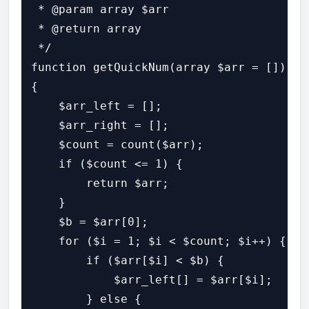
 * @param array $arr

 * @return array

 */

function getQuickNum(array $arr = []): ar
{

    $arr_left = [];

    $arr_right = [];

    $count = count($arr);

    if ($count <= 1) {

        return $arr;

    }

    $b = $arr[0];

    for ($i = 1; $i < $count; $i++) {

        if ($arr[$i] < $b) {

            $arr_left[] = $arr[$i];

        } else {
