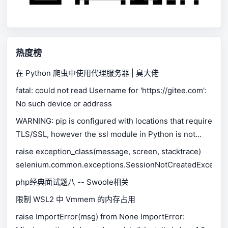
热度榜
在 Python 爬虫中使用代理服务器 | 臭大佬
fatal: could not read Username for 'https://gitee.com':
No such device or address
WARNING: pip is configured with locations that require
TLS/SSL, however the ssl module in Python is not
available.
raise exception_class(message, screen, stacktrace)
selenium.common.exceptions.SessionNotCreatedExceptio
php经典面试题八 -- Swoole相关
限制 WSL2 中 Vmmem 的内存占用
raise ImportError(msg) from None ImportError: