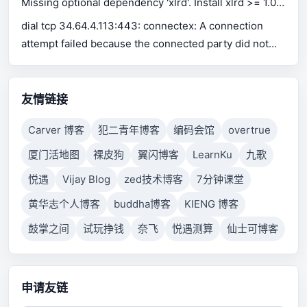
Missing optional dependency 'xlrd'. Install xlrd >= 1.0.0
for Excel support Use pip or conda to install xlrd.
dial tcp 34.64.4.113:443: connectex: A connection
attempt failed because the connected party did not
properly respond after a period of time, or established
connection failed because connected host has failed
to respond.
友情链接
Carver 博客
犯二青年博客
编码会馆
overtrue
厦门活地图
裸皮狗
翼闪博客
LearnKu
九歌
悦遇
Vijay Blog
zed技术博客
7分钟课堂
黄华志个人博客
buddha博客
KIENG 博客
鼓掌之间
试玩挣钱
奈飞
悦遇测算
仙士可博客
申请友链