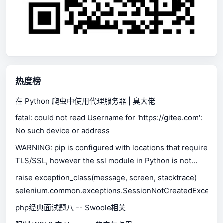
热度榜
在 Python 爬虫中使用代理服务器 | 臭大佬
fatal: could not read Username for 'https://gitee.com':
No such device or address
WARNING: pip is configured with locations that require
TLS/SSL, however the ssl module in Python is not
available.
raise exception_class(message, screen, stacktrace)
selenium.common.exceptions.SessionNotCreatedExceptio
php经典面试题八 -- Swoole相关