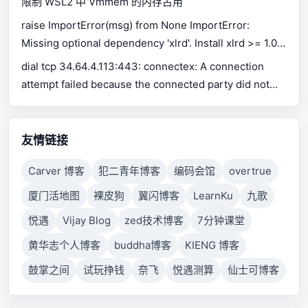
限制 WSL2 中 Vmmem 的内存占用
raise ImportError(msg) from None ImportError:
Missing optional dependency 'xlrd'. Install xlrd >= 1.0.0
for Excel support Use pip or conda to install xlrd.
dial tcp 34.64.4.113:443: connectex: A connection
attempt failed because the connected party did not
properly respond after a period of time, or established
connection failed because connected host has failed
to respond.
友情链接
Carver 博客
犯二青年博客
编码会馆
overtrue
厦门活地图
裸皮狗
翼闪博客
LearnKu
九歌
悦遇
Vijay Blog
zed技术博客
7分钟课堂
黄华志个人博客
buddha博客
KIENG 博客
鼓掌之间
试玩挣钱
奈飞
悦遇测算
仙士可博客