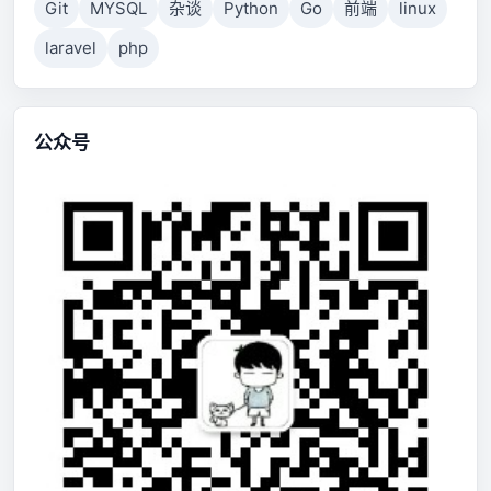
Git
MYSQL
杂谈
Python
Go
前端
linux
laravel
php
公众号