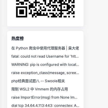
热度榜
在 Python 爬虫中使用代理服务器 | 臭大佬
fatal: could not read Username for 'https://gitee.com': No such device or address
WARNING: pip is configured with locations that require TLS/SSL, however the ssl module in Python is not available.
raise exception_class(message, screen, stacktrace) selenium.common.exceptions.SessionNotCreatedException
php经典面试题八 -- Swoole相关
限制 WSL2 中 Vmmem 的内存占用
raise ImportError(msg) from None ImportError: Missing optional dependency 'xlrd'. Install xlrd >= 1.0.0 for Excel support Use pip or conda to install xlrd.
dial tcp 34.64.4.113:443: connectex: A connection attempt failed because the connected party did not properly respond after a period of time, or established connection failed because connected host has failed to respond.