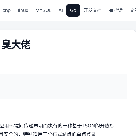
php
linux
MYSQL
AI
Go
开发文档
有些话
文
| 臭大佬
是为了在网络应用环境间传递声明而执行的一种基于JSON的开放标
计为紧凑且安全的，特别适用于分布式站点的单点登录