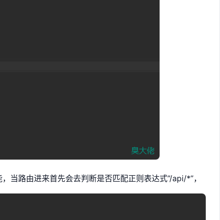
，当路由进来首先会去判断是否匹配正则表达式”/api/*”，