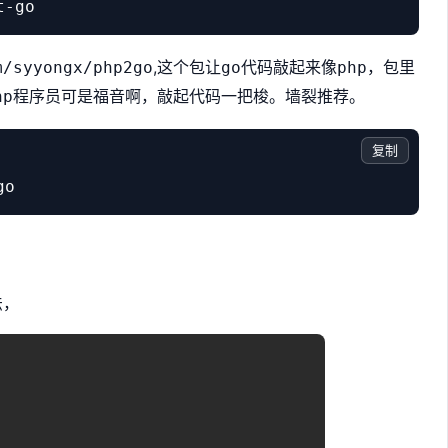
,这个包让
代码敲起来像
，包里
m/syyongx/php2go
go
php
程序员可是福音啊，敲起代码一把梭。
推荐。
hp
墙裂
复制
法，