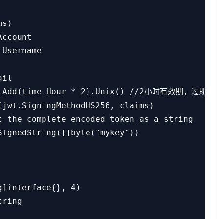
s)

ccount

Username

il

w().Add(time.Hour * 2).Unix() //2小时有效期，过期
(jwt.SigningMethodHS256, claims)

e complete encoded token as a string

ignedString([]byte("mykey"))

]interface{}, 4)

ring
