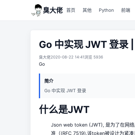
臭大佬
首页
其他
Python
前端
Go 中实现 JWT 登录 
臭大佬
2020-08-22 14:41
浏览 5936
Go
简介
Go 中实现 JWT 登录
什么是JWT
Json web token (JWT), 
准（(RFC 7519).该token被设