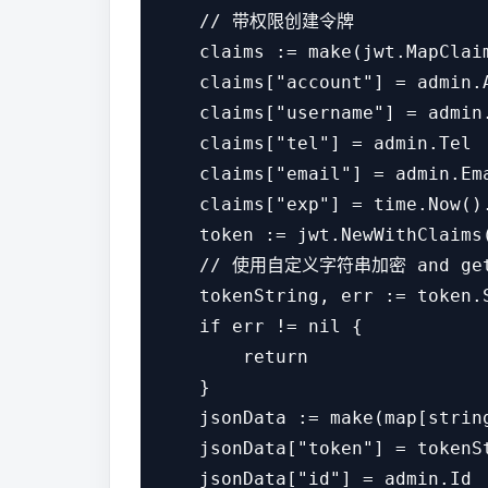
    // 带权限创建令牌

    claims := make(jwt.MapClaim
    claims["account"] = admin.A
    claims["username"] = admin.
    claims["tel"] = admin.Tel

    claims["email"] = admin.Ema
    claims["exp"] = time.No
    token := jwt.NewWithClaims
    // 使用自定义字符串加密 and get th
    tokenString, err := token.S
    if err != nil {

        return

    }

    jsonData := make(map[string
    jsonData["token"] = tokenSt
    jsonData["id"] = admin.Id
