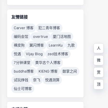
友情链接
Carver 博客
犯二青年博客
编码会馆
overtrue
厦门活地图
裸皮狗
翼闪博客
LearnKu
九歌
人
悦遇
Vijay Blog
zed技术博客
微
7分钟课堂
黄华志个人博客
buddha博客
KIENG 博客
鼓掌之间
赏
试玩挣钱
奈飞
悦遇测算
顶
仙士可博客