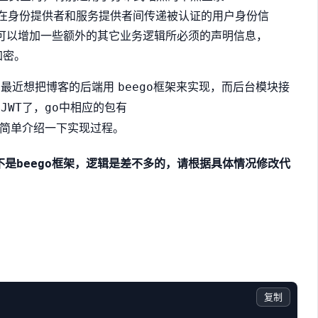
来在身份提供者和服务提供者间传递被认证的用户身份信
可以增加一些额外的其它业务逻辑所必须的声明信息，
加密。
，最近想把博客的后端用
框架来实现，而后台模块接
beego
的
了，
中相应的包有
JWT
go
简单介绍一下实现过程。
不是
框架，逻辑是差不多的，请根据具体情况修改代
beego
复制