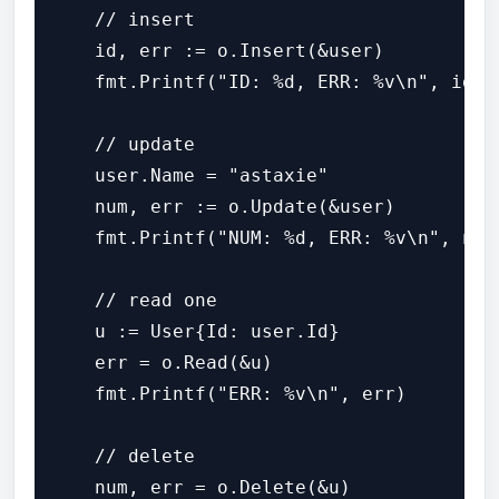
    // insert

    id, err := o.Insert(&user)

    fmt.Printf("ID: %d, ERR: %v\n", id, e
    // update

    user.Name = "astaxie"

    num, err := o.Update(&user)

    fmt.Printf("NUM: %d, ERR: %v\n", num,
    // read one

    u := User{Id: user.Id}

    err = o.Read(&u)

    fmt.Printf("ERR: %v\n", err)

    // delete

    num, err = o.Delete(&u)
