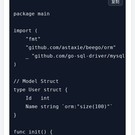
复制
package main

import (

    "fmt"

    "github.com/astaxie/beego/orm"

    _ "github.com/go-sql-driver/mysql" /
)

// Model Struct

type User struct {

    Id   int

    Name string `orm:"size(100)"`

}

func init() {
