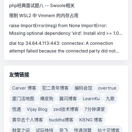
php经典面试题八 -- Swoole相关
限制 WSL2 中 Vmmem 的内存占用
raise ImportError(msg) from None ImportError:
Missing optional dependency 'xlrd'. Install xlrd >= 1.0.0
for Excel support Use pip or conda to install xlrd.
dial tcp 34.64.4.113:443: connectex: A connection
attempt failed because the connected party did not
properly respond after a period of time, or established
connection failed because connected host has failed
to respond.
友情链接
Carver 博客
犯二青年博客
编码会馆
overtrue
厦门活地图
裸皮狗
翼闪博客
LearnKu
九歌
悦遇
Vijay Blog
zed技术博客
7分钟课堂
黄华志个人博客
buddha博客
KIENG 博客
鼓掌之间
试玩挣钱
奈飞
悦遇测算
仙士可博客