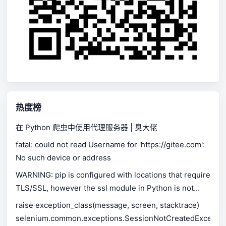
热度榜
在 Python 爬虫中使用代理服务器 | 臭大佬
fatal: could not read Username for 'https://gitee.com':
No such device or address
WARNING: pip is configured with locations that require
TLS/SSL, however the ssl module in Python is not
available.
raise exception_class(message, screen, stacktrace)
selenium.common.exceptions.SessionNotCreatedExceptio