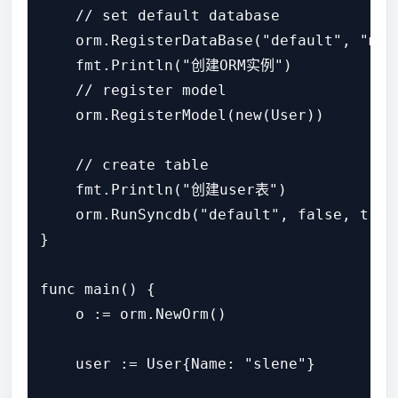
    // set default database

    orm.RegisterDataBase("default", "mys
    fmt.Println("创建ORM实例")

    // register model

    orm.RegisterModel(new(User))

    // create table

    fmt.Println("创建user表")

    orm.RunSyncdb("default", false, true)
}

func main() {

    o := orm.NewOrm()

    user := User{Name: "slene"}
