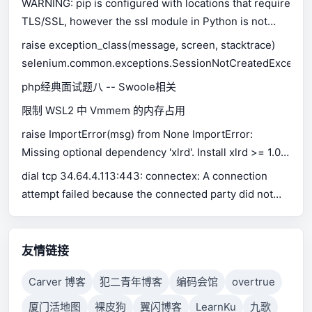
WARNING: pip is configured with locations that require
TLS/SSL, however the ssl module in Python is not
available.
raise exception_class(message, screen, stacktrace)
selenium.common.exceptions.SessionNotCreatedExceptio
php经典面试题八 -- Swoole相关
限制 WSL2 中 Vmmem 的内存占用
raise ImportError(msg) from None ImportError:
Missing optional dependency 'xlrd'. Install xlrd >= 1.0.0
for Excel support Use pip or conda to install xlrd.
dial tcp 34.64.4.113:443: connectex: A connection
attempt failed because the connected party did not
properly respond after a period of time, or established
connection failed because connected host has failed
to respond.
友情链接
Carver 博客
犯二青年博客
编码会馆
overtrue
厦门活地图
裸皮狗
翼闪博客
LearnKu
九歌