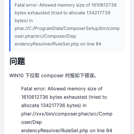
Fatal error: Allowed memory size of 1610612736
bytes exhausted (tried to allocate 134217736
bytes) in
phar://C:/ProgramData/ComposerSetup/bin/comp
oser.phar/src/Composer/Dep
endencyResolver/RuleSet.php on line 84
问题
WIN10 下拉取 composer 时报如下错误。
Fatal error: Allowed memory size of
1610612736 bytes exhausted (tried to
allocate 134217736 bytes) in
phar://xxx/bin/composer.phar/src/Comp
oser/Dep
endencyResolver/RuleSet.php on line 84