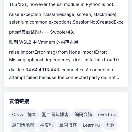
TLS/SSL, however the ssl module in Python is not
available.
raise exception_class(message, screen, stacktrace)
selenium.common.exceptions.SessionNotCreatedExceptio
php经典面试题八 -- Swoole相关
限制 WSL2 中 Vmmem 的内存占用
raise ImportError(msg) from None ImportError:
Missing optional dependency 'xlrd'. Install xlrd >= 1.0.0
for Excel support Use pip or conda to install xlrd.
dial tcp 34.64.4.113:443: connectex: A connection
attempt failed because the connected party did not
properly respond after a period of time, or established
connection failed because connected host has failed
to respond.
友情链接
Carver 博客
犯二青年博客
编码会馆
overtrue
厦门活地图
裸皮狗
翼闪博客
LearnKu
九歌