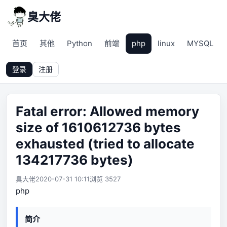
臭大佬
首页
其他
Python
前端
php
linux
MYSQL
登录
注册
Fatal error: Allowed memory
size of 1610612736 bytes
exhausted (tried to allocate
134217736 bytes)
臭大佬
2020-07-31 10:11
浏览 3527
php
简介