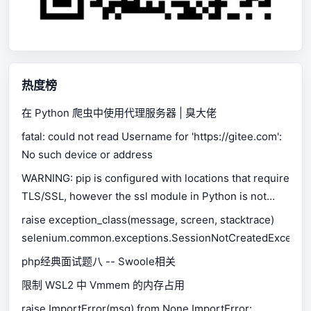
热度榜
在 Python 爬虫中使用代理服务器 | 臭大佬
fatal: could not read Username for 'https://gitee.com':
No such device or address
WARNING: pip is configured with locations that require
TLS/SSL, however the ssl module in Python is not
available.
raise exception_class(message, screen, stacktrace)
selenium.common.exceptions.SessionNotCreatedExceptio
php经典面试题八 -- Swoole相关
限制 WSL2 中 Vmmem 的内存占用
raise ImportError(msg) from None ImportError: