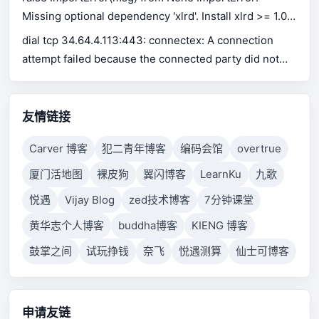
Missing optional dependency 'xlrd'. Install xlrd >= 1.0.0
for Excel support Use pip or conda to install xlrd.
dial tcp 34.64.4.113:443: connectex: A connection
attempt failed because the connected party did not
properly respond after a period of time, or established
connection failed because connected host has failed
to respond.
友情链接
Carver 博客
犯二青年博客
编码会馆
overtrue
厦门活地图
裸皮狗
翼闪博客
LearnKu
九歌
悦遇
Vijay Blog
zed技术博客
7分钟课堂
黄华志个人博客
buddha博客
KIENG 博客
鼓掌之间
试玩挣钱
奈飞
悦遇测算
仙士可博客
申请友链