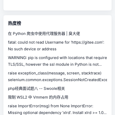
热度榜
在 Python 爬虫中使用代理服务器 | 臭大佬
fatal: could not read Username for 'https://gitee.com':
No such device or address
WARNING: pip is configured with locations that require
TLS/SSL, however the ssl module in Python is not
available.
raise exception_class(message, screen, stacktrace)
selenium.common.exceptions.SessionNotCreatedExceptio
php经典面试题八 -- Swoole相关
限制 WSL2 中 Vmmem 的内存占用
raise ImportError(msg) from None ImportError:
Missing optional dependency 'xlrd'. Install xlrd >= 1.0.0