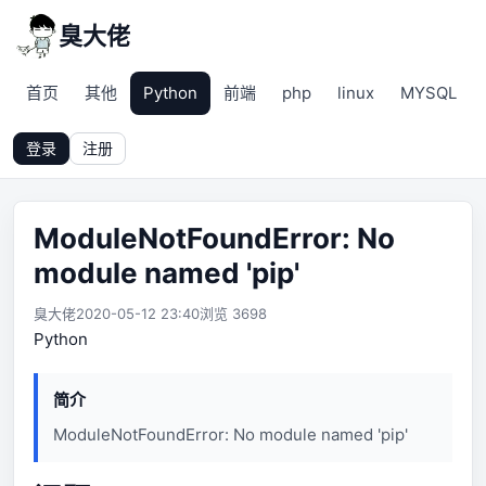
臭大佬
首页
其他
Python
前端
php
linux
MYSQL
登录
注册
ModuleNotFoundError: No
module named 'pip'
臭大佬
2020-05-12 23:40
浏览 3698
Python
简介
ModuleNotFoundError: No module named 'pip'