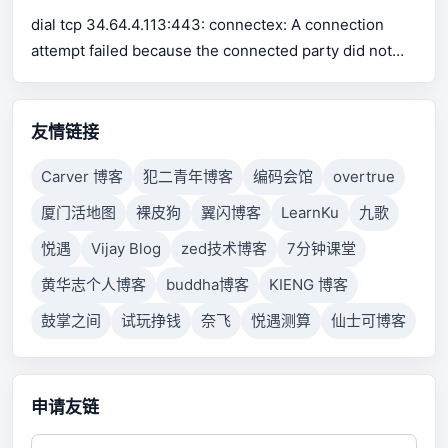
for Excel support Use pip or conda to install xlrd.
dial tcp 34.64.4.113:443: connectex: A connection
attempt failed because the connected party did not
properly respond after a period of time, or established
connection failed because connected host has failed
to respond.
友情链接
Carver 博客
犯二青年博客
编码会馆
overtrue
厦门活地图
裸皮狗
翼闪博客
LearnKu
九歌
悦遇
Vijay Blog
zed技术博客
7分钟课堂
黄华志个人博客
buddha博客
KIENG 博客
鼓掌之间
试玩挣钱
奈飞
悦遇测算
仙士可博客
申请友链