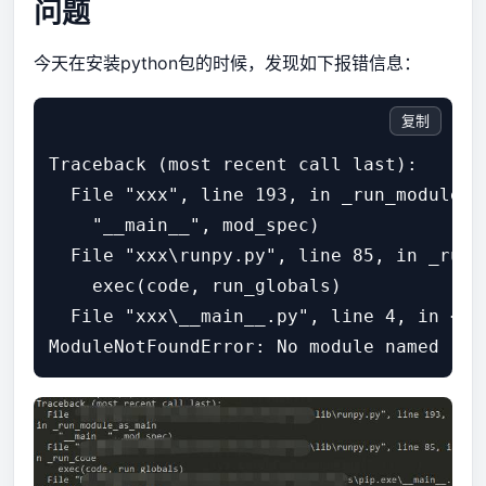
问题
今天在安装python包的时候，发现如下报错信息：
复制
Traceback (most recent call last):

  File "xxx", line 193, in _run_module_as
    "__main__", mod_spec)

  File "xxx\runpy.py", line 85, in _run_c
    exec(code, run_globals)

  File "xxx\__main__.py", line 4, in <mod