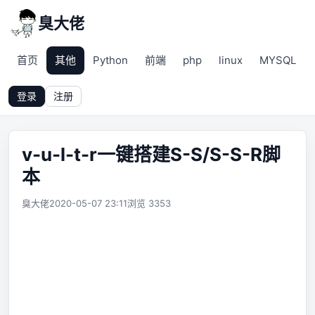
臭大佬
首页
其他
Python
前端
php
linux
MYSQL
登录
注册
v-u-l-t-r一键搭建S-S/S-S-R脚
本
臭大佬
2020-05-07 23:11
浏览 3353