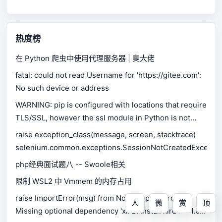
热度榜
在 Python 爬虫中使用代理服务器 | 臭大佬
fatal: could not read Username for 'https://gitee.com':
No such device or address
WARNING: pip is configured with locations that require
TLS/SSL, however the ssl module in Python is not
available.
raise exception_class(message, screen, stacktrace)
selenium.common.exceptions.SessionNotCreatedExceptio
php经典面试题八 -- Swoole相关
限制 WSL2 中 Vmmem 的内存占用
raise ImportError(msg) from None ImportError:
人
微
赏
顶
Missing optional dependency 'xlrd'. Install xlrd >= 1.0.0