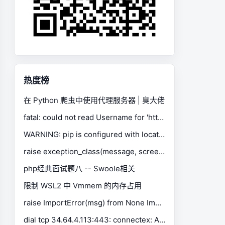
热度榜
在 Python 爬虫中使用代理服务器 | 臭大佬
fatal: could not read Username for 'https://gitee.com': No such device or address
WARNING: pip is configured with locations that require TLS/SSL, however the ssl module in Python is not available.
raise exception_class(message, screen, stacktrace) selenium.common.exceptions.SessionNotCreatedException
php经典面试题八 -- Swoole相关
限制 WSL2 中 Vmmem 的内存占用
raise ImportError(msg) from None ImportError: Missing optional dependency 'xlrd'. Install xlrd >= 1.0.0 for Excel support Use pip or conda to install xlrd.
dial tcp 34.64.4.113:443: connectex: A connection attempt failed because the connected party did not properly respond after a period of time, or established connection failed because connected host has failed to respond.