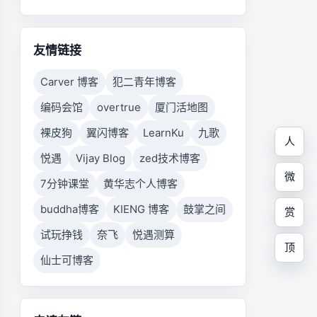
友情链接
Carver 博客
犯二青年博客
编码会馆
overtrue
厦门活地图
裸皮狗
翼闪博客
LearnKu
九歌
人
悦遇
Vijay Blog
zed技术博客
微
7分钟课堂
黄华志个人博客
buddha博客
KIENG 博客
鼓掌之间
赏
试玩挣钱
奈飞
悦遇测算
顶
仙士可博客