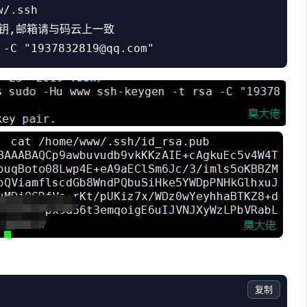
/.ssh

成密钥,邮箱请与码云上一致

复制