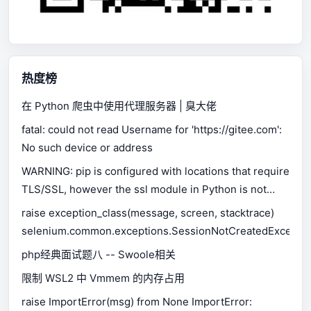
热度榜
在 Python 爬虫中使用代理服务器 | 臭大佬
fatal: could not read Username for 'https://gitee.com':
No such device or address
WARNING: pip is configured with locations that require
TLS/SSL, however the ssl module in Python is not
available.
raise exception_class(message, screen, stacktrace)
selenium.common.exceptions.SessionNotCreatedExceptio
php经典面试题八 -- Swoole相关
限制 WSL2 中 Vmmem 的内存占用
raise ImportError(msg) from None ImportError: