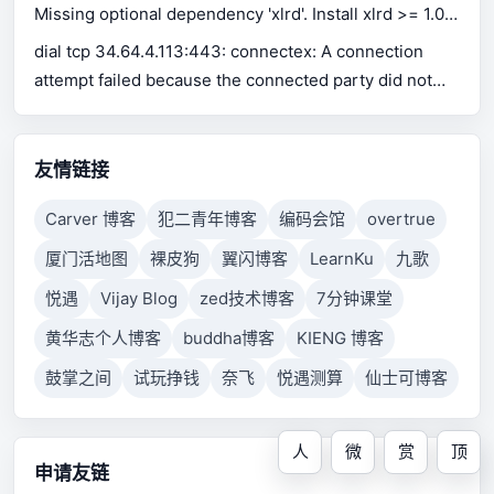
Missing optional dependency 'xlrd'. Install xlrd >= 1.0.0
for Excel support Use pip or conda to install xlrd.
dial tcp 34.64.4.113:443: connectex: A connection
attempt failed because the connected party did not
properly respond after a period of time, or established
connection failed because connected host has failed
to respond.
友情链接
Carver 博客
犯二青年博客
编码会馆
overtrue
厦门活地图
裸皮狗
翼闪博客
LearnKu
九歌
悦遇
Vijay Blog
zed技术博客
7分钟课堂
黄华志个人博客
buddha博客
KIENG 博客
鼓掌之间
试玩挣钱
奈飞
悦遇测算
仙士可博客
人
微
赏
顶
申请友链