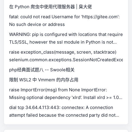
在 Python 爬虫中使用代理服务器 | 臭大佬
fatal: could not read Username for 'https://gitee.com':
No such device or address
WARNING: pip is configured with locations that require
TLS/SSL, however the ssl module in Python is not
available.
raise exception_class(message, screen, stacktrace)
selenium.common.exceptions.SessionNotCreatedExceptio
php经典面试题八 -- Swoole相关
限制 WSL2 中 Vmmem 的内存占用
raise ImportError(msg) from None ImportError:
Missing optional dependency 'xlrd'. Install xlrd >= 1.0.0
for Excel support Use pip or conda to install xlrd.
dial tcp 34.64.4.113:443: connectex: A connection
attempt failed because the connected party did not
properly respond after a period of time, or established
connection failed because connected host has failed