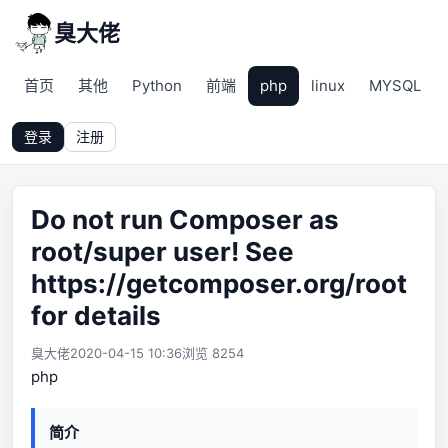
臭大佬
首页
其他
Python
前端
php
linux
MYSQL
登录
注册
Do not run Composer as
root/super user! See
https://getcomposer.org/root
for details
臭大佬
2020-04-15 10:36
浏览 8254
php
简介