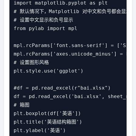
import matplotlib.pyplot as plt

# 默认情况下，Matplotlib 对中文和负号都会显
# 设置中文显示和负号显示

from pylab import mpl

mpl.rcParams['font.sans-serif'] = ['SimHe
mpl.rcParams['axes.unicode_minus'] = Fals
# 设置图形风格

plt.style.use('ggplot')

#df = pd.read_excel(r"bai.xlsx")

df = pd.read_excel('bai.xlsx', sheet_name
# 箱图

plt.boxplot(df['英语'])

plt.title('英语结构箱图')

plt.ylabel('英语')
