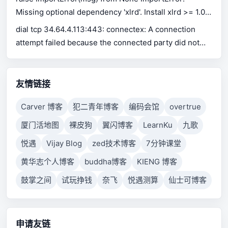
Missing optional dependency 'xlrd'. Install xlrd >= 1.0.0
for Excel support Use pip or conda to install xlrd.
dial tcp 34.64.4.113:443: connectex: A connection
attempt failed because the connected party did not
properly respond after a period of time, or established
connection failed because connected host has failed
to respond.
友情链接
Carver 博客
犯二青年博客
编码会馆
overtrue
厦门活地图
裸皮狗
翼闪博客
LearnKu
九歌
悦遇
Vijay Blog
zed技术博客
7分钟课堂
黄华志个人博客
buddha博客
KIENG 博客
鼓掌之间
试玩挣钱
奈飞
悦遇测算
仙士可博客
申请友链