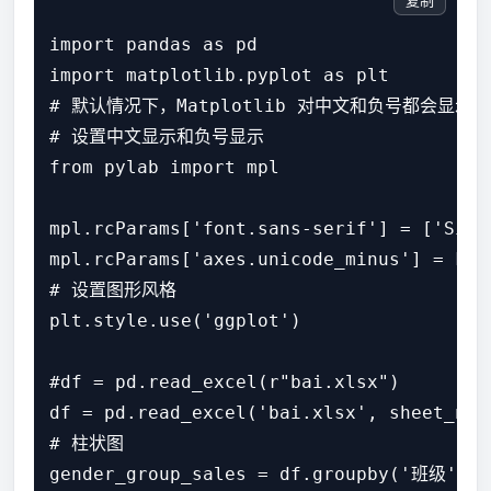
复制
import pandas as pd

import matplotlib.pyplot as plt

# 默认情况下，Matplotlib 对中文和负号都会显
# 设置中文显示和负号显示

from pylab import mpl

mpl.rcParams['font.sans-serif'] = ['SimHe
mpl.rcParams['axes.unicode_minus'] = Fals
# 设置图形风格

plt.style.use('ggplot')

#df = pd.read_excel(r"bai.xlsx")

df = pd.read_excel('bai.xlsx', sheet_name
# 柱状图

gender_group_sales = df.groupby('班级')['