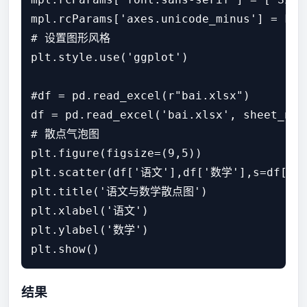
mpl.rcParams['axes.unicode_minus'] = Fals
# 设置图形风格

plt.style.use('ggplot')

#df = pd.read_excel(r"bai.xlsx")

df = pd.read_excel('bai.xlsx', sheet_name
# 散点气泡图

plt.figure(figsize=(9,5))

plt.scatter(df['语文'],df['数学'],s=df['英语
plt.title('语文与数学散点图')

plt.xlabel('语文')

plt.ylabel('数学')

结果