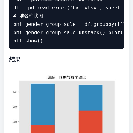
df = pd.read_excel('bai.xlsx', sheet_name
# 堆叠柱状图

bmi_gender_group_sale = df.groupby(['班
bmi_gender_group_sale.unstack().plot(k
结果