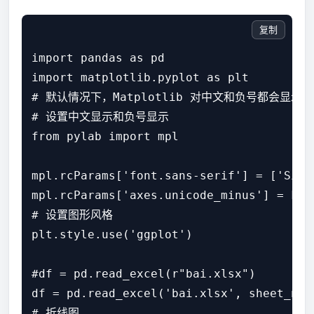
复制
import pandas as pd

import matplotlib.pyplot as plt

# 默认情况下，Matplotlib 对中文和负号都会显
# 设置中文显示和负号显示

from pylab import mpl

mpl.rcParams['font.sans-serif'] = ['SimHe
mpl.rcParams['axes.unicode_minus'] = Fals
# 设置图形风格

plt.style.use('ggplot')

#df = pd.read_excel(r"bai.xlsx")

df = pd.read_excel('bai.xlsx', sheet_name
# 折线图
