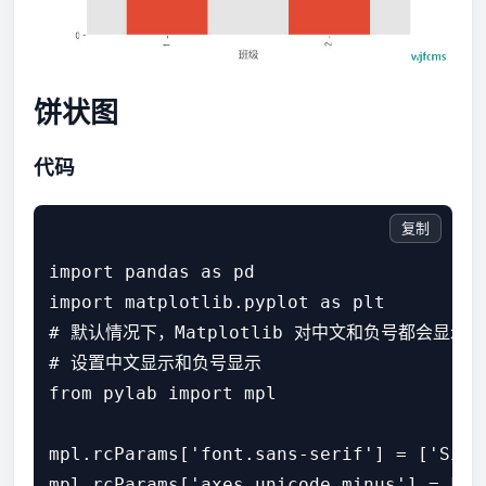
饼状图
代码
复制
import pandas as pd

import matplotlib.pyplot as plt

# 默认情况下，Matplotlib 对中文和负号都会显
# 设置中文显示和负号显示

from pylab import mpl

mpl.rcParams['font.sans-serif'] = ['SimHe
mpl.rcParams['axes.unicode_minus'] = Fals