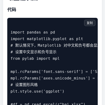
代码
复制
import pandas as pd

import matplotlib.pyplot as plt

# 默认情况下，Matplotlib 对中文和负号都会显
# 设置中文显示和负号显示

from pylab import mpl

mpl.rcParams['font.sans-serif'] = ['SimHe
mpl.rcParams['axes.unicode_minus'] = Fals
# 设置图形风格

plt.style.use('ggplot')

#df = pd.read_excel(r"bai.xlsx")
