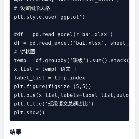
# 设置图形风格

plt.style.use('ggplot')

#df = pd.read_excel(r"bai.xlsx")

df = pd.read_excel('bai.xlsx', sheet_name
# 饼状图

temp = df.groupby('班级').sum().stack().un
x_list = temp['语文']

label_list = temp.index

plt.figure(figsize=(5,5))

plt.pie(x_list,labels=label_list,autopct=
plt.title('班级语文总额占比')

结果