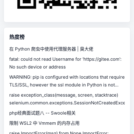
热度榜
在 Python 爬虫中使用代理服务器 | 臭大佬
fatal: could not read Username for 'https://gitee.com':
No such device or address
WARNING: pip is configured with locations that require
TLS/SSL, however the ssl module in Python is not
available.
raise exception_class(message, screen, stacktrace)
selenium.common.exceptions.SessionNotCreatedExceptio
php经典面试题八 -- Swoole相关
限制 WSL2 中 Vmmem 的内存占用
raise ImportError(msg) from None ImportError: