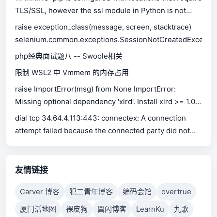
TLS/SSL, however the ssl module in Python is not
available.
raise exception_class(message, screen, stacktrace)
selenium.common.exceptions.SessionNotCreatedExceptio
php经典面试题八 -- Swoole相关
限制 WSL2 中 Vmmem 的内存占用
raise ImportError(msg) from None ImportError:
Missing optional dependency 'xlrd'. Install xlrd >= 1.0.0
for Excel support Use pip or conda to install xlrd.
dial tcp 34.64.4.113:443: connectex: A connection
attempt failed because the connected party did not
properly respond after a period of time, or established
connection failed because connected host has failed
to respond.
友情链接
Carver 博客
犯二青年博客
编码会馆
overtrue
厦门活地图
裸皮狗
翼闪博客
LearnKu
九歌