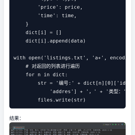
        'price': price,

        'time': time,

    }

    dict[i] = []

    dict[i].append(data)

with open('listings.txt', 'a+', encoding
    # 对返回的列表进行遍历

    for n in dict:

        str = '编号:' + dict[n][0]['id']
            'addres'] + '，' + '类型：' + 
结果：