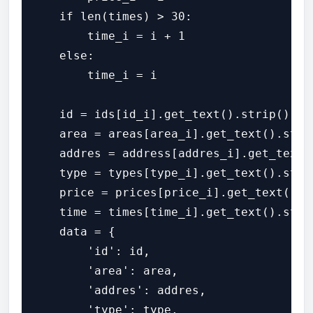
    if len(times) > 30:

        time_i = i + 1

    else:

        time_i = i

    id = ids[id_i].get_text().strip()

    area = areas[area_i].get_text().strip
    addres = address[addres_i].get_text()
    type = types[type_i].get_text().strip
    price = prices[price_i].get_text().st
    time = times[time_i].get_text().strip
    data = {

        'id': id,

        'area': area,

        'addres': addres,

        'type': type,
