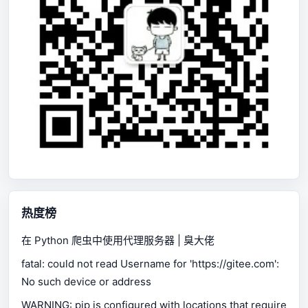
热度榜
在 Python 爬虫中使用代理服务器 | 臭大佬
fatal: could not read Username for 'https://gitee.com':
No such device or address
WARNING: pip is configured with locations that require