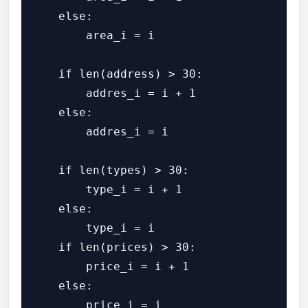
    else:

        area_i = i

    if len(address) > 30:

        addres_i = i + 1

    else:

        addres_i = i

    if len(types) > 30:

        type_i = i + 1

    else:

        type_i = i

    if len(prices) > 30:

        price_i = i + 1

    else:

        price_i = i
