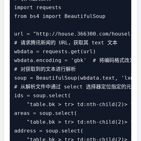
import requests

from bs4 import BeautifulSoup

url = "http://house.366300.com/houselist.
# 请求腾讯新闻的 URL，获取其 text 文本

wbdata = requests.get(url)

wbdata.encoding = 'gbk'  # 将编码格式改为utf
# 对获取到的文本进行解析

soup = BeautifulSoup(wbdata.text, 'lxml')
# 从解析文件中通过 select 选择器定位指定的元素，
ids = soup.select(

    "table.bk > tr> td:nth-child(2)> tab
areas = soup.select(

    "table.bk > tr> td:nth-child(2)> tab
address = soup.select(

    "table.bk > tr> td:nth-child(2)> tab