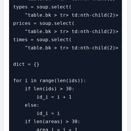
types = soup.select(

    "table.bk > tr> td:nth-child(2)> tab
prices = soup.select(

    "table.bk > tr> td:nth-child(2)> tab
times = soup.select(

    "table.bk > tr> td:nth-child(2)> tab
dict = {}

for i in range(len(ids)):

    if len(ids) > 30:

        id_i = i + 1

    else:

        id_i = i

    if len(areas) > 30:

        area_i = i + 1
