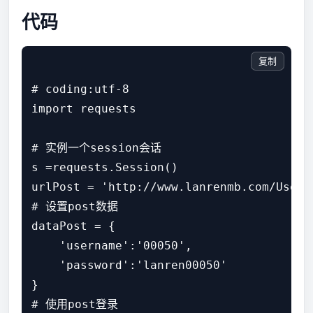
代码
复制
# coding:utf-8

import requests

# 实例一个session会话

s =requests.Session()

urlPost = 'http://www.lanrenmb.com/User/
# 设置post数据

dataPost = {

    'username':'00050',

    'password':'lanren00050'

}

# 使用post登录
