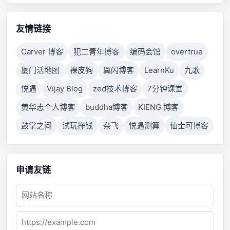
properly respond after a period of time, or established
connection failed because connected host has failed
to respond.
友情链接
Carver 博客
犯二青年博客
编码会馆
overtrue
厦门活地图
裸皮狗
翼闪博客
LearnKu
九歌
悦遇
Vijay Blog
zed技术博客
7分钟课堂
黄华志个人博客
buddha博客
KIENG 博客
鼓掌之间
试玩挣钱
奈飞
悦遇测算
仙士可博客
申请友链