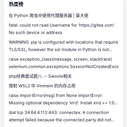
热度榜
在 Python 爬虫中使用代理服务器 | 臭大佬
fatal: could not read Username for 'https://gitee.com':
No such device or address
WARNING: pip is configured with locations that require
TLS/SSL, however the ssl module in Python is not
available.
raise exception_class(message, screen, stacktrace)
selenium.common.exceptions.SessionNotCreatedExceptio
php经典面试题八 -- Swoole相关
限制 WSL2 中 Vmmem 的内存占用
raise ImportError(msg) from None ImportError:
Missing optional dependency 'xlrd'. Install xlrd >= 1.0.0
for Excel support Use pip or conda to install xlrd.
dial tcp 34.64.4.113:443: connectex: A connection
attempt failed because the connected party did not