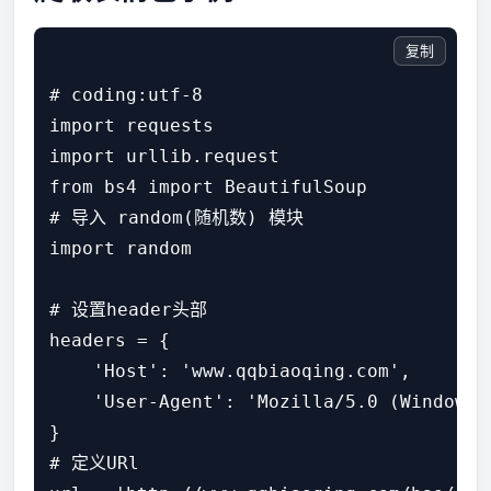
复制
# coding:utf-8

import requests

import urllib.request

from bs4 import BeautifulSoup

# 导入 random(随机数) 模块

import random

# 设置header头部

headers = {

    'Host': 'www.qqbiaoqing.com',

    'User-Agent': 'Mozilla/5.0 (Windows 
}

# 定义URl
