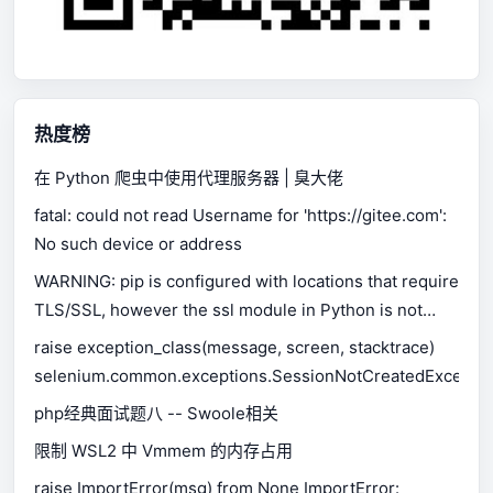
热度榜
在 Python 爬虫中使用代理服务器 | 臭大佬
fatal: could not read Username for 'https://gitee.com':
No such device or address
WARNING: pip is configured with locations that require
TLS/SSL, however the ssl module in Python is not
available.
raise exception_class(message, screen, stacktrace)
selenium.common.exceptions.SessionNotCreatedExceptio
php经典面试题八 -- Swoole相关
限制 WSL2 中 Vmmem 的内存占用
raise ImportError(msg) from None ImportError: