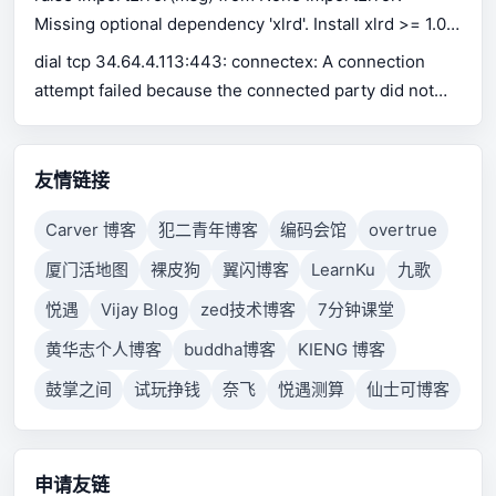
Missing optional dependency 'xlrd'. Install xlrd >= 1.0.0
for Excel support Use pip or conda to install xlrd.
dial tcp 34.64.4.113:443: connectex: A connection
attempt failed because the connected party did not
properly respond after a period of time, or established
connection failed because connected host has failed
to respond.
友情链接
Carver 博客
犯二青年博客
编码会馆
overtrue
厦门活地图
裸皮狗
翼闪博客
LearnKu
九歌
悦遇
Vijay Blog
zed技术博客
7分钟课堂
黄华志个人博客
buddha博客
KIENG 博客
鼓掌之间
试玩挣钱
奈飞
悦遇测算
仙士可博客
申请友链