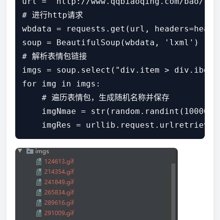
url = 'http://www.qqbiaoqing.com/bao/'

# 进行http请求

wbdata = requests.get(url, headers=header
soup = BeautifulSoup(wbdata, 'lxml')

# 解析表情包链接

imgs = soup.select("div.item > div.ibd > 
for img in imgs:

    # 遍历表情包，生成随机名称并保存

    imgNmae = str(random.randint(100000,