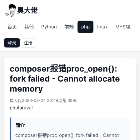
臭大佬
首页
其他
Python
前端
php
linux
MYSQL
登录
注册
composer报错proc_open():
fork failed - Cannot allocate
memory
臭大佬
2020-03-04 20:49
浏览 3995
php
laravel
简介
composer报错proc_open(): fork failed - Cannot