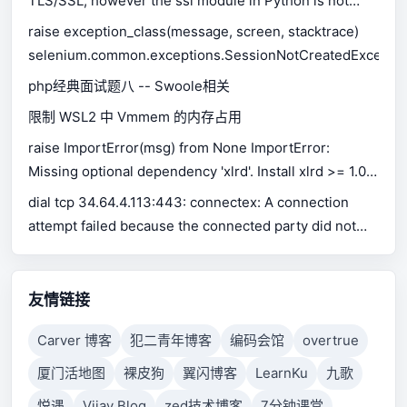
TLS/SSL, however the ssl module in Python is not
available.
raise exception_class(message, screen, stacktrace)
selenium.common.exceptions.SessionNotCreatedExceptio
php经典面试题八 -- Swoole相关
限制 WSL2 中 Vmmem 的内存占用
raise ImportError(msg) from None ImportError:
Missing optional dependency 'xlrd'. Install xlrd >= 1.0.0
for Excel support Use pip or conda to install xlrd.
dial tcp 34.64.4.113:443: connectex: A connection
attempt failed because the connected party did not
properly respond after a period of time, or established
connection failed because connected host has failed
to respond.
友情链接
Carver 博客
犯二青年博客
编码会馆
overtrue
厦门活地图
裸皮狗
翼闪博客
LearnKu
九歌
悦遇
Vijay Blog
zed技术博客
7分钟课堂