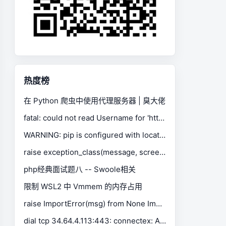
热度榜
在 Python 爬虫中使用代理服务器 | 臭大佬
fatal: could not read Username for 'https://gitee.com': No such device or address
WARNING: pip is configured with locations that require TLS/SSL, however the ssl module in Python is not available.
raise exception_class(message, screen, stacktrace) selenium.common.exceptions.SessionNotCreatedException
php经典面试题八 -- Swoole相关
限制 WSL2 中 Vmmem 的内存占用
raise ImportError(msg) from None ImportError: Missing optional dependency 'xlrd'. Install xlrd >= 1.0.0 for Excel support Use pip or conda to install xlrd.
dial tcp 34.64.4.113:443: connectex: A connection attempt failed because the connected party did not properly respond after a period of time, or established connection failed because connected host has failed to respond.