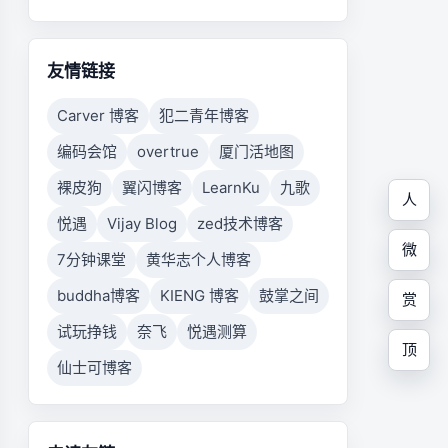
友情链接
Carver 博客
犯二青年博客
编码会馆
overtrue
厦门活地图
裸皮狗
翼闪博客
LearnKu
九歌
人
悦遇
Vijay Blog
zed技术博客
微
7分钟课堂
黄华志个人博客
buddha博客
KIENG 博客
鼓掌之间
赏
试玩挣钱
奈飞
悦遇测算
顶
仙士可博客