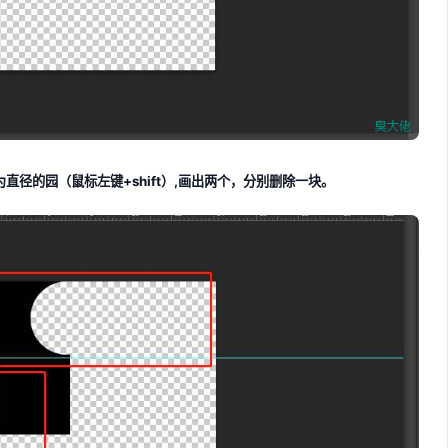
径的园（鼠标左键+shift）,画出两个，分别删除一块。