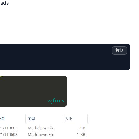
oads
复制