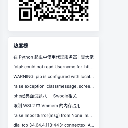
热度榜
在 Python 爬虫中使用代理服务器 | 臭大佬
fatal: could not read Username for 'https://gitee.com': No such device or address
WARNING: pip is configured with locations that require TLS/SSL, however the ssl module in Python is not available.
raise exception_class(message, screen, stacktrace) selenium.common.exceptions.SessionNotCreatedException
php经典面试题八 -- Swoole相关
限制 WSL2 中 Vmmem 的内存占用
raise ImportError(msg) from None ImportError: Missing optional dependency 'xlrd'. Install xlrd >= 1.0.0 for Excel support Use pip or conda to install xlrd.
dial tcp 34.64.4.113:443: connectex: A connection attempt failed because the connected party did not properly respond after a period of time, or established connection failed because connected host has failed to respond.