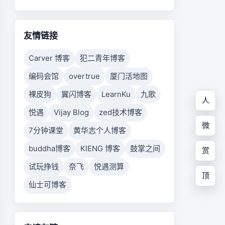
友情链接
Carver 博客
犯二青年博客
编码会馆
overtrue
厦门活地图
裸皮狗
翼闪博客
LearnKu
九歌
人
悦遇
Vijay Blog
zed技术博客
微
7分钟课堂
黄华志个人博客
buddha博客
KIENG 博客
鼓掌之间
赏
试玩挣钱
奈飞
悦遇测算
顶
仙士可博客