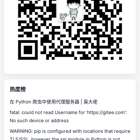
热度榜
在 Python 爬虫中使用代理服务器 | 臭大佬
fatal: could not read Username for 'https://gitee.com':
No such device or address
WARNING: pip is configured with locations that require
TLS/SSL, however the ssl module in Python is not