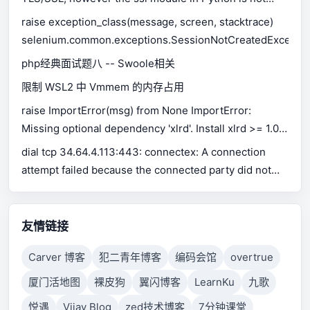
available.
raise exception_class(message, screen, stacktrace)
selenium.common.exceptions.SessionNotCreatedExceptio
php经典面试题八 -- Swoole相关
限制 WSL2 中 Vmmem 的内存占用
raise ImportError(msg) from None ImportError:
Missing optional dependency 'xlrd'. Install xlrd >= 1.0.0
for Excel support Use pip or conda to install xlrd.
dial tcp 34.64.4.113:443: connectex: A connection
attempt failed because the connected party did not
properly respond after a period of time, or established
connection failed because connected host has failed
to respond.
友情链接
Carver 博客
犯二青年博客
编码会馆
overtrue
厦门活地图
裸皮狗
翼闪博客
LearnKu
九歌
悦遇
Vijay Blog
zed技术博客
7分钟课堂