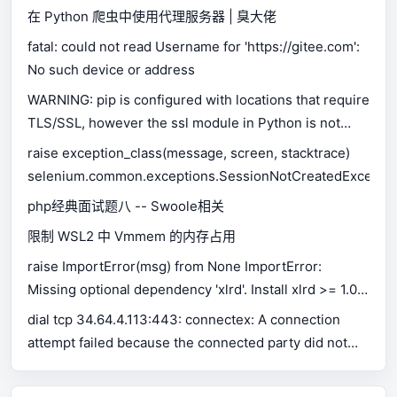
在 Python 爬虫中使用代理服务器 | 臭大佬
fatal: could not read Username for 'https://gitee.com':
No such device or address
WARNING: pip is configured with locations that require
TLS/SSL, however the ssl module in Python is not
available.
raise exception_class(message, screen, stacktrace)
selenium.common.exceptions.SessionNotCreatedExceptio
php经典面试题八 -- Swoole相关
限制 WSL2 中 Vmmem 的内存占用
raise ImportError(msg) from None ImportError:
Missing optional dependency 'xlrd'. Install xlrd >= 1.0.0
for Excel support Use pip or conda to install xlrd.
dial tcp 34.64.4.113:443: connectex: A connection
attempt failed because the connected party did not
properly respond after a period of time, or established
connection failed because connected host has failed