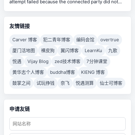
attempt failed because the connected party did not
properly respond after a period of time, or established
connection failed because connected host has failed
to respond.
友情链接
Carver 博客
犯二青年博客
编码会馆
overtrue
厦门活地图
裸皮狗
翼闪博客
LearnKu
九歌
悦遇
Vijay Blog
zed技术博客
7分钟课堂
黄华志个人博客
buddha博客
KIENG 博客
鼓掌之间
试玩挣钱
奈飞
悦遇测算
仙士可博客
申请友链