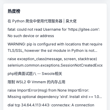
热度榜
在 Python 爬虫中使用代理服务器 | 臭大佬
fatal: could not read Username for 'https://gitee.com':
No such device or address
WARNING: pip is configured with locations that require
TLS/SSL, however the ssl module in Python is not
available.
raise exception_class(message, screen, stacktrace)
selenium.common.exceptions.SessionNotCreatedExceptio
php经典面试题八 -- Swoole相关
限制 WSL2 中 Vmmem 的内存占用
raise ImportError(msg) from None ImportError:
Missing optional dependency 'xlrd'. Install xlrd >= 1.0.0
for Excel support Use pip or conda to install xlrd.
dial tcp 34.64.4.113:443: connectex: A connection