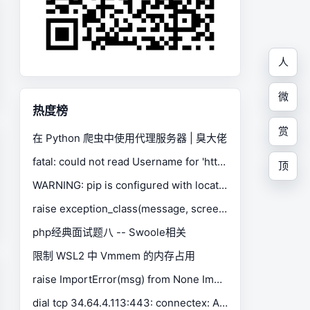
人
微
热度榜
赏
在 Python 爬虫中使用代理服务器 | 臭大佬
fatal: could not read Username for 'https://gitee.com': No such device or address
顶
WARNING: pip is configured with locations that require TLS/SSL, however the ssl module in Python is not available.
raise exception_class(message, screen, stacktrace) selenium.common.exceptions.SessionNotCreatedException
php经典面试题八 -- Swoole相关
限制 WSL2 中 Vmmem 的内存占用
raise ImportError(msg) from None ImportError: Missing optional dependency 'xlrd'. Install xlrd >= 1.0.0 for Excel support Use pip or conda to install xlrd.
dial tcp 34.64.4.113:443: connectex: A connection attempt failed because the connected party did not properly respond after a period of time, or established connection failed because connected host has failed to respond.