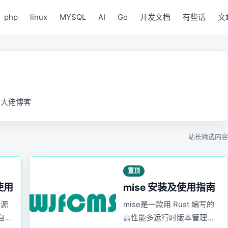
php
linux
MYSQL
AI
Go
开发文档
有些话
文
客,臭大佬博客
站长精选内容
置顶
使用
mise 安装及使用指南
开源
mise是一款用 Rust 编写的
自己
高性能多运行时版本管理